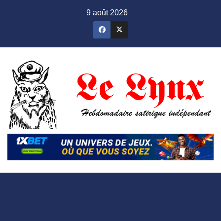
Skip
9 août 2026
to
content