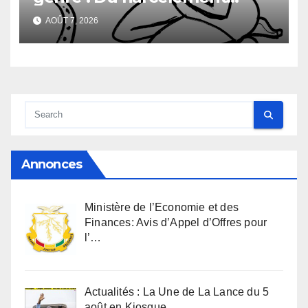
sexuel
AOÛT 7, 2026
Annonces
Ministère de l’Economie et des
Finances: Avis d’Appel d’Offres pour
l’…
Actualités : La Une de La Lance du 5
août en Kiosque