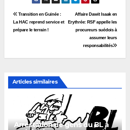
Navigation
Transition en Guinée :
Affaire Dawit Isaak en
La HAC reprend service et
Erythrée: RSF appelle les
de
prépare le terrain !
procureurs suédois à
l’article
assumer leurs
responsabilités
Articles similaires
Arrestation de gens du BL à