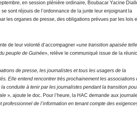
23 septembre, en session plénière ordinaire, Boubacar Yacine Diallo
 se sont réjouis de l’ordonnance de la junte leur enjoignant la
 par les organes de presse, des obligations prévues par les lois e
unte de leur volonté d’accompagner «
une transition apaisée tell
e du peuple de Guinée
», relève le communiqué issue de la réuni
trons de presse, les journalistes et tous les usagers de la
tés. Elle entend rencontrer très prochainement les associations
a conduite à tenir par les journalistes pendant la transition pou
ale
», ajoute le doc. Pour l’heure, la HAC demande aux journal
nt professionnel de l’information en tenant compte des exigence