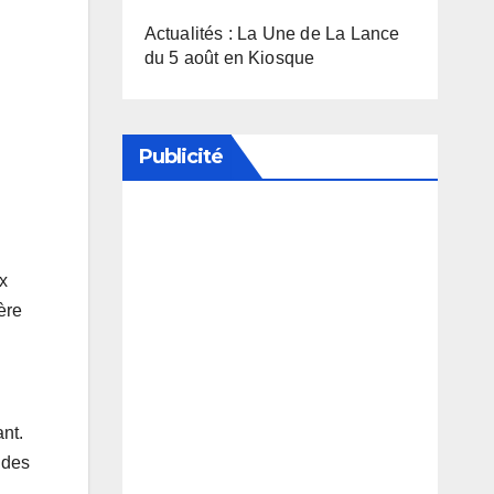
Actualités : La Une de La Lance
du 5 août en Kiosque
Publicité
Soutenez notre média en
désactivant votre bloqueur de
ux
publicité
ère
nt.
 des