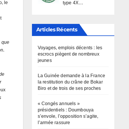
, le
type 4X…
t
Articles Récents
e que
Voyages, emplois décents : les
on.
escrocs piègent de nombreux
jeunes
 de
La Guinée demande à la France
la restitution du crâne de Bokar
r
Biro et de trois de ses proches
eux
s
« Congés annuels »
présidentiels : Doumbouya
s’envole, l’opposition s’agite,
l’armée rassure