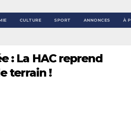
MIE
CULTURE
SPORT
ANNONCES
À 
ée : La HAC reprend
e terrain !