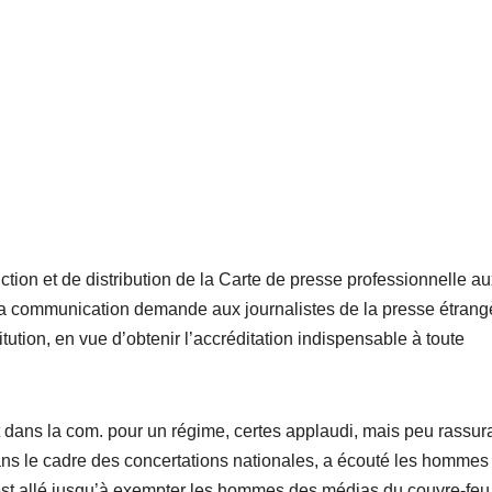
ction et de distribution de la Carte de presse professionnelle a
e la communication demande aux journalistes de la presse étrang
titution, en vue d’obtenir l’accréditation indispensable à toute
t dans la com. pour un régime, certes applaudi, mais peu rassura
ans le cadre des concertations nationales, a écouté les hommes
est allé jusqu’à exempter les hommes des médias du couvre-feu