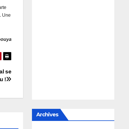
arte
u. Une
bouya
l se
u !
Archives