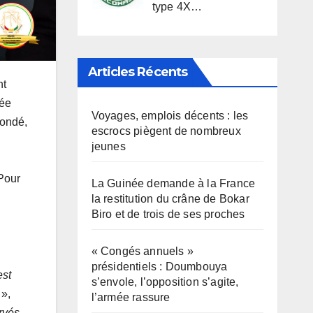
type 4X…
Articles Récents
nt
sée
Voyages, emplois décents : les
Condé,
escrocs piègent de nombreux
jeunes
Pour
La Guinée demande à la France
la restitution du crâne de Bokar
Biro et de trois de ses proches
« Congés annuels »
présidentiels : Doumbouya
est
s’envole, l’opposition s’agite,
»,
l’armée rassure
rvés