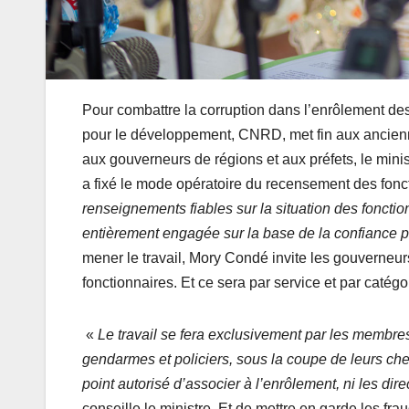
Pour combattre la corruption dans l’enrôlement de
pour le développement, CNRD, met fin aux ancien
aux gouverneurs de régions et aux préfets, le minist
a fixé le mode opératoire du recensement des fonc
renseignements fiables sur la situation des fonctio
entièrement engagée sur la base de la confiance pl
mener le travail, Mory Condé invite les gouverneurs 
fonctionnaires. Et ce sera par service et par catégor
«
Le travail se fera exclusivement par les membres 
gendarmes et policiers, sous la coupe de leurs chef
point autorisé d’associer à l’enrôlement, ni les di
conseille le ministre. Et de mettre en garde les frau