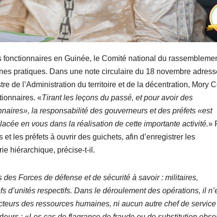
s fonctionnaires en Guinée, le Comité national du rassembleme
nes pratiques. Dans une note circulaire du 18 novembre adres
re de l’Administration du territoire et de la décentration, Mory 
tionnaires. «
Tirant les leçons du passé, et pour avoir des
nnaires», la responsabilité des gouverneurs et des préfets «est
acée en vous dans la réalisation de cette importante activité.
» 
et les préfets à ouvrir des guichets, afin d’enregistrer les
ie hiérarchique, précise-t-il.
des Forces de défense et de sécurité à savoir : militaires,
s d’unités respectifs. Dans le déroulement des opérations, il n’
recteurs des ressources humaines, ni aucun autre chef de service
deurs : «
Les cas de flagrance de fraude ou de substitution obse