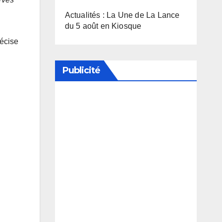
Actualités : La Une de La Lance
du 5 août en Kiosque
récise
Publicité
Soutenez notre média en
désactivant votre bloqueur de
publicité