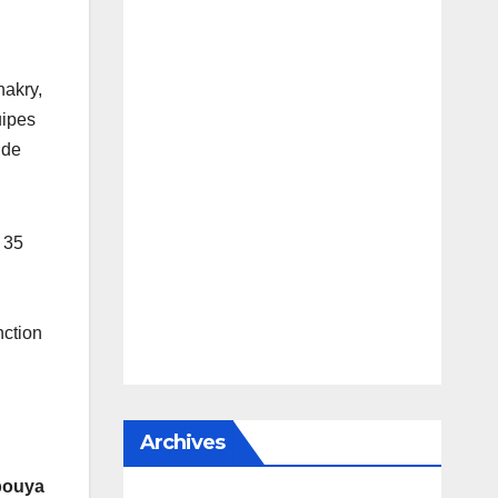
nakry,
uipes
 de
 35
nction
Archives
bouya