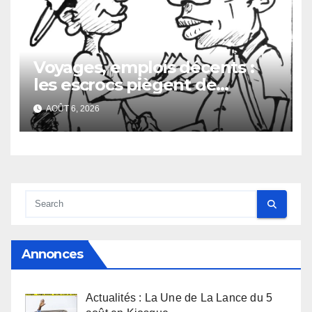
Voyages, emplois décents :
les escrocs piègent de
nombreux jeunes
AOÛT 6, 2026
Annonces
Actualités : La Une de La Lance du 5