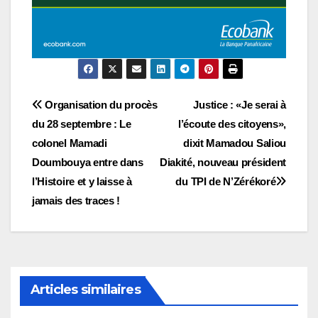
Navigation
Organisation du procès
Justice : «Je serai à
du 28 septembre : Le
l’écoute des citoyens»,
de
colonel Mamadi
dixit Mamadou Saliou
l’article
Doumbouya entre dans
Diakité, nouveau président
l’Histoire et y laisse à
du TPI de N’Zérékoré
jamais des traces !
Articles similaires