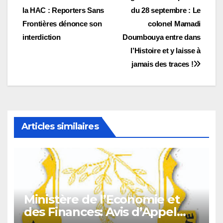
la HAC : Reporters Sans
du 28 septembre : Le
de
Frontières dénonce son
colonel Mamadi
l’article
interdiction
Doumbouya entre dans
l’Histoire et y laisse à
jamais des traces !
Articles similaires
Ministère de l’Economie et
des Finances: Avis d’Appel