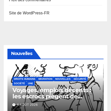
Site de WordPress-FR
Nouvelles
DROITS HUMAINS
MIGRATION
NOUVELLES
SÉCURITÉ
SOCIÉTÉ
UNE
Voyages, emplois décents :
les escrocs piègent de
nombreux jeunes
6 AOÛT 2026