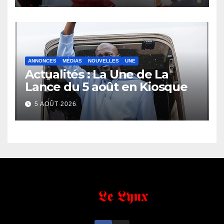
ANNONCES
MÉDIAS
NOUVELLES
UNE
Actualités : La Une de La
Lance du 5 août en Kiosque
5 AOÛT 2026