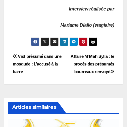
Interview réalisée par
Mariame Diallo (stagiaire)
Navigation
Viol présumé dans une
Affaire M’Mah Sylla : le
mosquée : L’accusé à la
procès des présumés
de
barre
bourreaux renvoyé
l’article
Articles similaires