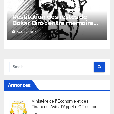
Restitution des restes de
Bokar Biro : entre mémoire
familiale et regard
AOÛT 7, 2026
anthropologique
Annonces
Ministère de l’Economie et des
Finances: Avis d’Appel d’Offres pour
l’…