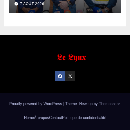
de fer exportées
7 AOÛT 2026
Proudly powered by WordPress
|
Theme: Newsup by
Themeansar
.
Home
À propos
Contact
Politique de confidentialité