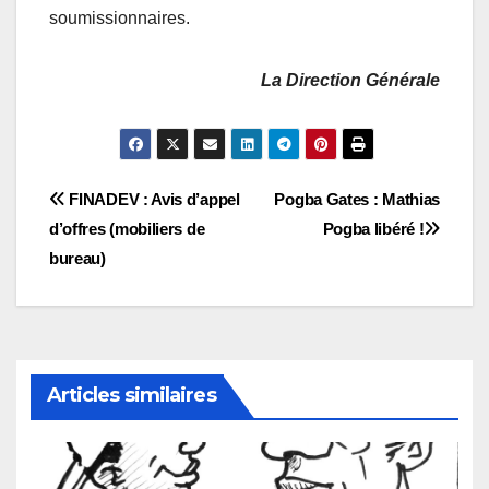
soumissionnaires.
La Direction Générale
Navigation
FINADEV : Avis d’appel
Pogba Gates : Mathias
d’offres (mobiliers de
Pogba libéré !
de
bureau)
l’article
Articles similaires