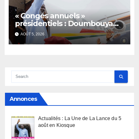
« Congés annuels »
présidentiels : Doumbouya
s’envole, l’opposition s’agite,
AOÛT 5, 2026
l’armée rassure
Annonces
Actualités : La Une de La Lance du 5
août en Kiosque