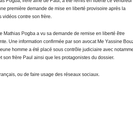
as Pogba, frère aîné de Paul, a été remis en liberté ce vendredi
r une première demande de mise en liberté provisoire après la
 vidéos contre son frère.
e Mathias Pogba a vu sa demande de remise en liberté être
lepinte. Une information confirmée par son avocat Me Yassine Bou
eune homme a été placé sous contrôle judiciaire avec notamm
t son frère Paul ainsi que les protagonistes du dossier.
re français, ou de faire usage des réseaux sociaux.