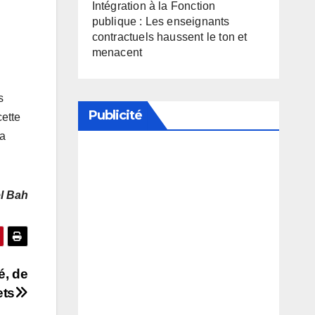
Intégration à la Fonction
publique : Les enseignants
contractuels haussent le ton et
menacent
s
Publicité
cette
la
Soutenez notre média en
désactivant votre bloqueur de
l Bah
publicité
é, de
ets