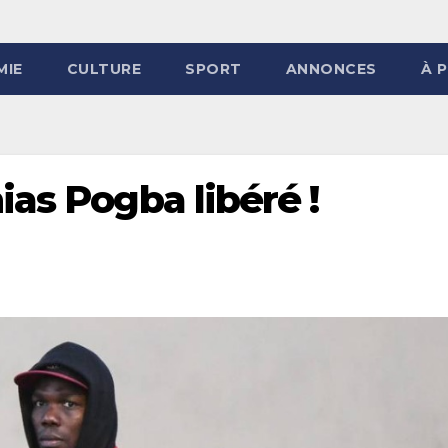
MIE
CULTURE
SPORT
ANNONCES
À 
as Pogba libéré !