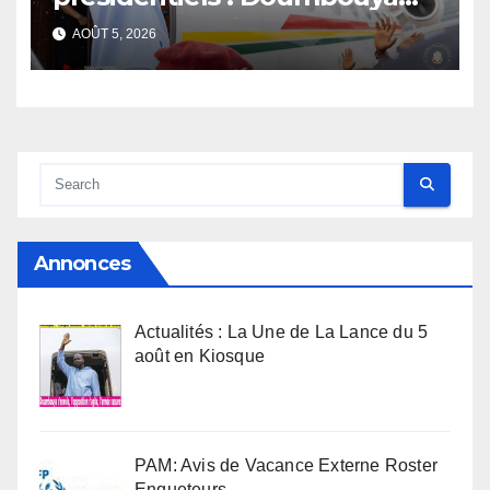
s’envole, l’opposition s’agite,
AOÛT 5, 2026
l’armée rassure
Annonces
Actualités : La Une de La Lance du 5
août en Kiosque
PAM: Avis de Vacance Externe Roster
Enqueteurs