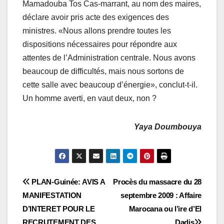
Mamadouba Tos Cas-marrant, au nom des maires,
déclare avoir pris acte des exigences des
ministres. «Nous allons prendre toutes les
dispositions nécessaires pour répondre aux
attentes de l’Administration centrale. Nous avons
beaucoup de difficultés, mais nous sortons de
cette salle avec beaucoup d’énergie», conclut-t-il.
Un homme averti, en vaut deux, non ?
Yaya Doumbouya
Navigation
PLAN-Guinée:
AVIS A
Procès du massacre du 28
MANIFESTATION
septembre 2009 : Affaire
de
D’INTERET POUR LE
Marocana ou l’ire d’El
RECRUTEMENT DES
Dadis