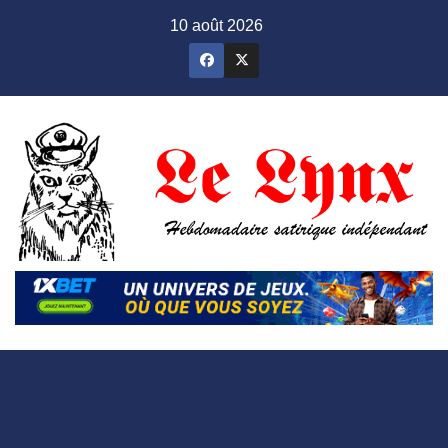
Skip
10 août 2026
to
content