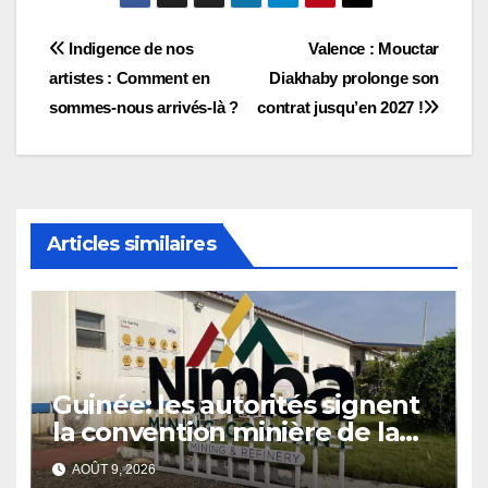
Navigation
Indigence de nos
Valence : Mouctar
artistes : Comment en
Diakhaby prolonge son
de
sommes-nous arrivés-là ?
contrat jusqu’en 2027 !
l’article
Articles similaires
Guinée: les autorités signent
la convention minière de la
société Nimba Mining
AOÛT 9, 2026
Company