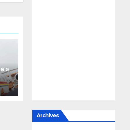
s »
te,
Archives