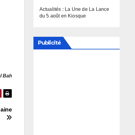
Actualités : La Une de La Lance
du 5 août en Kiosque
Publicité
Soutenez notre média en
désactivant votre bloqueur de
el Bah
publicité
caine