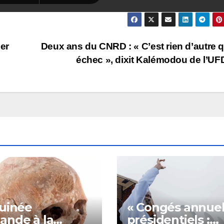
ier
Deux ans du CNRD : « C’est rien d’autre 
échec », dixit Kalémodou de l’U
uinée
« Congés annuel
nde à la
présidentiels :