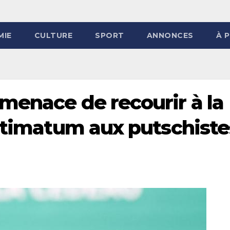
MIE
CULTURE
SPORT
ANNONCES
À 
menace de recourir à la
ltimatum aux putschistes