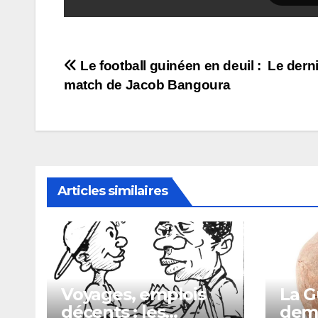
Navigation
Le football guinéen en deuil : Le dern
match de Jacob Bangoura
de
l’article
Articles similaires
Voyages, emplois
La G
décents : les
dema