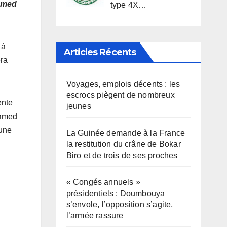
hamed
type 4X…
 à
Articles Récents
era
Voyages, emplois décents : les
escrocs piègent de nombreux
ente
jeunes
hamed
 une
La Guinée demande à la France
la restitution du crâne de Bokar
Biro et de trois de ses proches
« Congés annuels »
présidentiels : Doumbouya
s’envole, l’opposition s’agite,
l’armée rassure