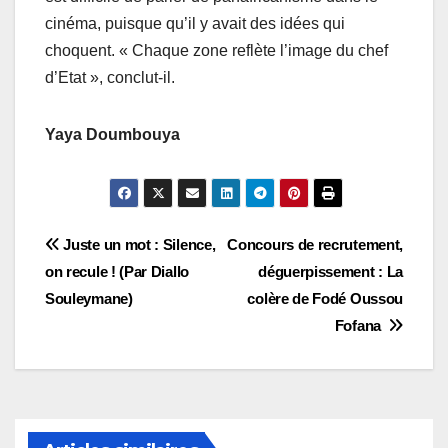
cinéma, puisque qu’il y avait des idées qui
choquent. « Chaque zone reflète l’image du chef
d’Etat », conclut-il.
Yaya Doumbouya
Navigation
Juste un mot : Silence,
Concours de recrutement,
on recule ! (Par Diallo
déguerpissement : La
de
Souleymane)
colère de Fodé Oussou
l’article
Fofana