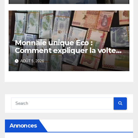
Monnaie unique Eco :
Comment expliquer la volte-
face de la Guinée
AOÛT 5, 2026
Annonces