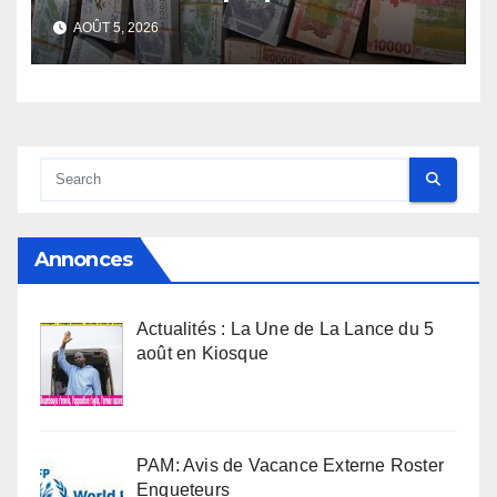
face de la Guinée
AOÛT 5, 2026
Annonces
Actualités : La Une de La Lance du 5
août en Kiosque
PAM: Avis de Vacance Externe Roster
Enqueteurs