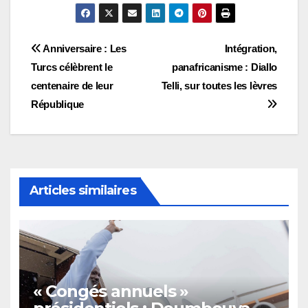
Navigation
Anniversaire : Les
Intégration,
Turcs célèbrent le
panafricanisme : Diallo
de
centenaire de leur
Telli, sur toutes les lèvres
l’article
République
Articles similaires
« Congés annuels »