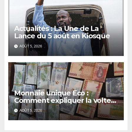
Actualités : La Une de La
Lance du 5 août en Kiosque
AOÛT 5, 2026
Monnaie unique Eco :
Comment expliquer la volte-
face de la Guinée
AOÛT 5, 2026