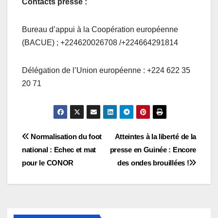
Contacts presse :
Bureau d’appui à la Coopération européenne
(BACUE) ; +224620026708 /+224664291814
Délégation de l’Union européenne : +224 622 35
20 71
Navigation
Normalisation du foot
Atteintes à la liberté de la
national : Echec et mat
presse en Guinée : Encore
de
pour le CONOR
des ondes brouillées !
l’article