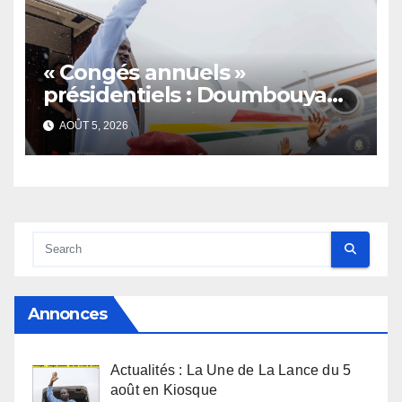
« Congés annuels »
présidentiels : Doumbouya
s’envole, l’opposition s’agite,
AOÛT 5, 2026
l’armée rassure
Annonces
Actualités : La Une de La Lance du 5
août en Kiosque