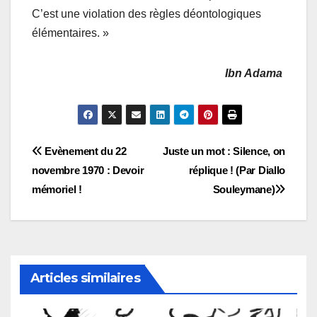
C’est une violation des règles déontologiques
élémentaires. »
Ibn Adama
Navigation
Evènement du 22
Juste un mot : Silence, on
novembre 1970 : Devoir
réplique ! (Par Diallo
de
mémoriel !
Souleymane)
l’article
Articles similaires