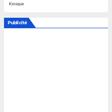
Kiosque
Publicité
Soutenez notre média en désactivant votre
bloqueur de publicité