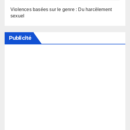
Violences basées sur le genre : Du harcèlement
sexuel
Publicité
Soutenez notre média en désactivant votre
bloqueur de publicité