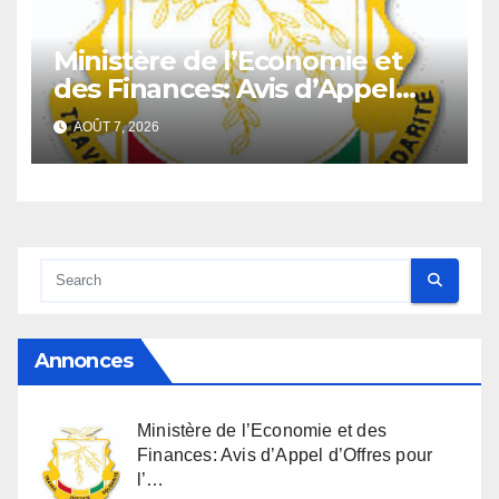
Ministère de l’Economie et
des Finances: Avis d’Appel
d’Offres pour l’Achat de
AOÛT 7, 2026
matériels informatiques en
faveur de la Direction
Générale du Budget
Annonces
Ministère de l’Economie et des
Finances: Avis d’Appel d’Offres pour
l’…