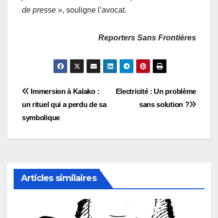
de presse »
, souligne l’avocat.
Reporters Sans Frontières
Navigation
Immersion à Kalako :
Electricité : Un problème
un rituel qui a perdu de sa
sans solution ?
de
symbolique
l’article
Articles similaires