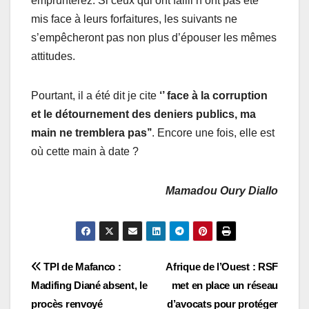
emprunterez. Si ceux qui ont failli n’ont pas été
mis face à leurs forfaitures, les suivants ne
s’empêcheront pas non plus d’épouser les mêmes
attitudes.
Pourtant, il a été dit je cite
‘’ face à la corruption
et le détournement des deniers publics, ma
main ne tremblera pas’’
. Encore une fois, elle est
où cette main à date ?
Mamadou Oury Diallo
Navigation
TPI de Mafanco :
Afrique de l’Ouest : RSF
Madifing Diané absent, le
met en place un réseau
de
procès renvoyé
d’avocats pour protéger