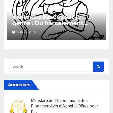
Violences basées sur le
genre : Du harcèlement
sexuel
AOÛT 7, 2026
Annonces
Ministère de l’Economie et des
Finances: Avis d’Appel d’Offres pour
l’…