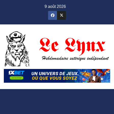
Skip
9 août 2026
to
content