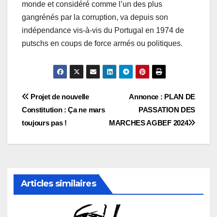
monde et considéré comme l’un des plus
gangrénés par la corruption, va depuis son
indépendance vis-à-vis du Portugal en 1974 de
putschs en coups de force armés ou politiques.
Navigation
Projet de nouvelle
Annonce : PLAN DE
Constitution : Ça ne mars
PASSATION DES
de
toujours pas !
MARCHES AGBEF 2024
l’article
Articles similaires