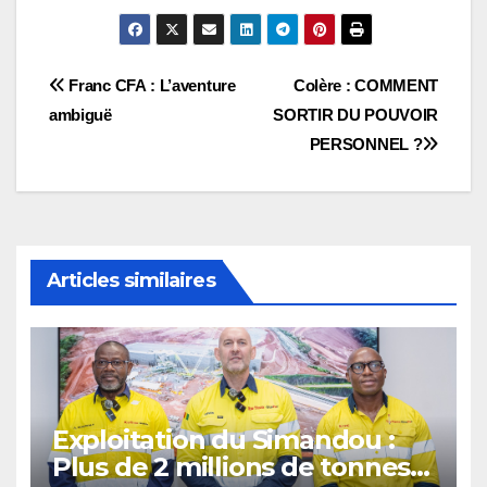
Navigation
Franc CFA : L’aventure
Colère : COMMENT
ambiguë
SORTIR DU POUVOIR
de
PERSONNEL ?
l’article
Articles similaires
Exploitation du Simandou :
Plus de 2 millions de tonnes