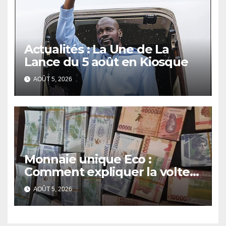
Actualités : La Une de La
Lance du 5 août en Kiosque
AOÛT 5, 2026
Monnaie unique Eco :
Comment expliquer la volte-
face de la Guinée
AOÛT 5, 2026