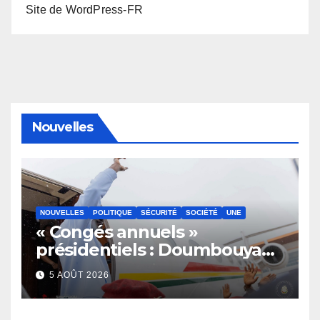
Site de WordPress-FR
Nouvelles
NOUVELLES
POLITIQUE
SÉCURITÉ
SOCIÉTÉ
UNE
« Congés annuels »
présidentiels : Doumbouya
s’envole, l’opposition s’agite,
5 AOÛT 2026
l’armée rassure