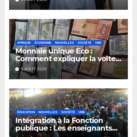
AFRIQUE
ÉCONOMIE
NOUVELLES
SOCIÉTÉ
UNE
Monnaie unique Eco :
Comment expliquer la volte-
face de la Guinée
5 AOÛT 2026
ÉDUCATION
NOUVELLES
SOCIÉTÉ
UNE
Intégration à la Fonction
publique : Les enseignants
contractuels haussent le ton