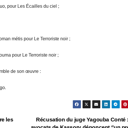
uo, pour Les Écailles du ciel ;
oman métis pour Le Terroriste noir ;
uma pour Le Terroriste noir ;
emble de son œuvre :
go.
re les
Récusation du juge Yagouba Conté 
avocats de Kassory dénoncent ‘’un p