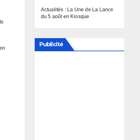
Actualités : La Une de La Lance
du 5 août en Kiosque
ts
Publicité
ien
Soutenez notre média en
désactivant votre bloqueur de
publicité