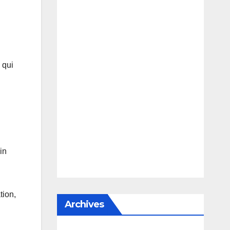
 qui
in
tion,
Archives