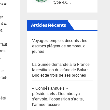
type 4X…
si le
er
 à la
Articles Récents
nt.
Voyages, emplois décents : les
 faut
escrocs piègent de nombreux
dans
jeunes
d
La Guinée demande à la France
la restitution du crâne de Bokar
 le
Biro et de trois de ses proches
rait-
« Congés annuels »
présidentiels : Doumbouya
 été
s’envole, l’opposition s’agite,
l’armée rassure