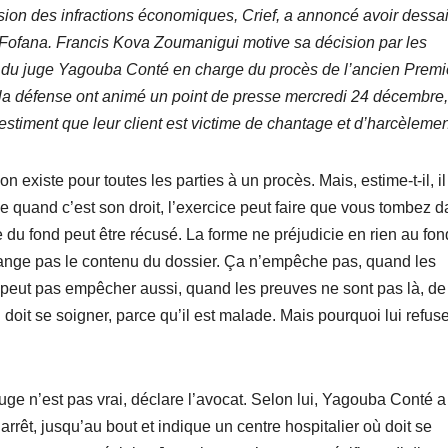
ion des infractions économiques, Crief, a annoncé avoir dessai
Fofana. Francis Kova Zoumanigui motive sa décision par les
n du juge Yagouba Conté en charge du procès de l’ancien Premi
 la défense ont animé un point de presse mercredi 24 décembre,
estiment que leur client est victime de chantage et d’harcèleme
 existe pour toutes les parties à un procès. Mais, estime-t-il, il
e quand c’est son droit, l’exercice peut faire que vous tombez 
ge du fond peut être récusé. La forme ne préjudicie en rien au fon
hange pas le contenu du dossier. Ça n’empêche pas, quand les
peut pas empêcher aussi, quand les preuves ne sont pas là, de
 doit se soigner, parce qu’il est malade. Mais pourquoi lui refuse
juge n’est pas vrai, déclare l’avocat. Selon lui, Yagouba Conté a
rrêt, jusqu’au bout et indique un centre hospitalier où doit se