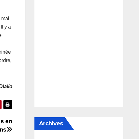
e mal
Il y a
e
minée
ordre,
iallo
es en
Archives
ons