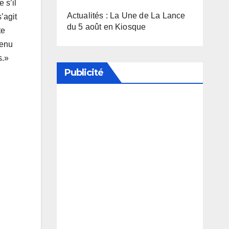
 s’il
Actualités : La Une de La Lance
’agit
du 5 août en Kiosque
te
tenu
s.»
Publicité
Soutenez notre média en
désactivant votre bloqueur de
publicité