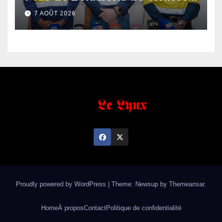
de fer exportées
7 AOÛT 2026
Proudly powered by WordPress
|
Theme: Newsup by
Themeansar
.
Home
À propos
Contact
Politique de confidentialité