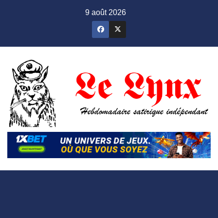
Skip
9 août 2026
to
content