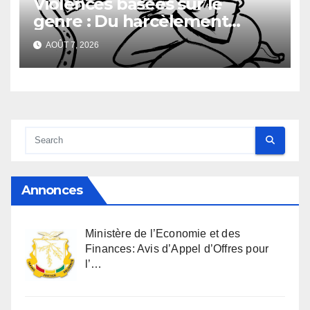
Violences basées sur le
genre : Du harcèlement
sexuel
AOÛT 7, 2026
Annonces
Ministère de l’Economie et des
Finances: Avis d’Appel d’Offres pour
l’…