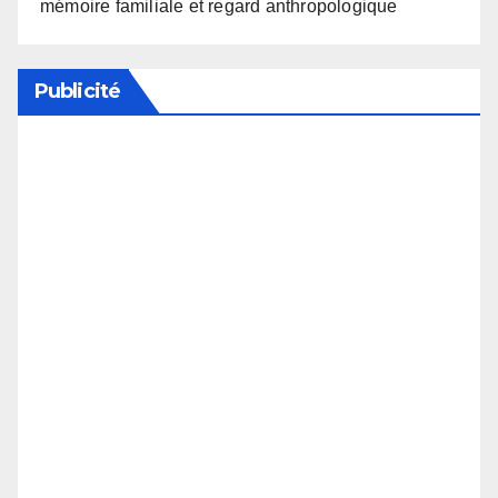
mémoire familiale et regard anthropologique
Publicité
Soutenez notre média en désactivant votre
bloqueur de publicité