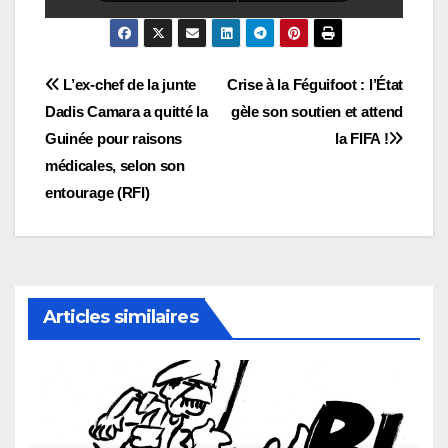
Navigation
L’ex-chef de la junte
Crise à la Féguifoot : l’État
Dadis Camara a quitté la
gèle son soutien et attend
de
Guinée pour raisons
la FIFA !
l’article
médicales, selon son
entourage (RFI)
Articles similaires