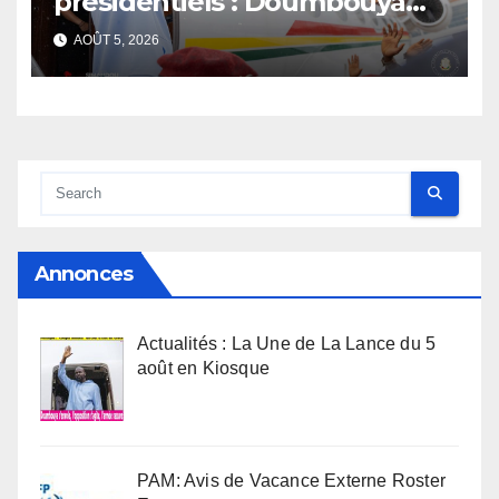
présidentiels : Doumbouya
s’envole, l’opposition s’agite,
AOÛT 5, 2026
l’armée rassure
Annonces
Actualités : La Une de La Lance du 5
août en Kiosque
PAM: Avis de Vacance Externe Roster