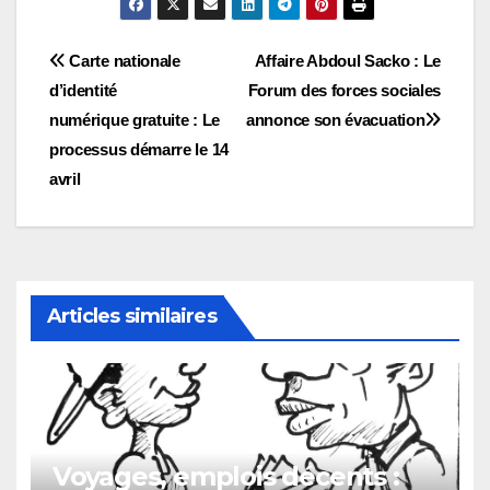
Navigation
Carte nationale
Affaire Abdoul Sacko : Le
d’identité
Forum des forces sociales
de
numérique gratuite : Le
annonce son évacuation
l’article
processus démarre le 14
avril
Articles similaires
Voyages, emplois décents :