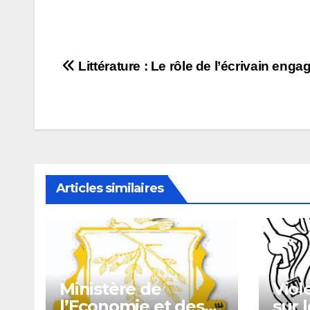
Navigation
Littérature : Le rôle de l’écrivain enga
de
l’article
Articles similaires
Ministère de
Viol
l’Economie et des
sur 