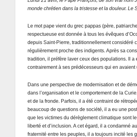
Lundi 21 avril, le Pape François, de son vrai nom J
monde chrétien dans la tristesse et la douleur. Le 
Le mot pape vient du grec pappas (père, patriarche
respectueuse est donnée à tous les évêques d’Occi
depuis Saint-Pierre, traditionnellement considéré
régulièrement proche des indigents. Après sa cons
tradition, il préfère laver ceux des populations. Il 
contrairement à ses prédécesseurs qui en avaient 
Dans une perspective de modernisation et de démoc
dans l’organisation et le comportement de la Curie, 
et de la fronde. Parfois, il a été contraint de rétro
beaucoup de questions de société, il a eu une post
que les victimes du dérèglement climatique sont les
liberté et d’inclusion. A cet égard, il a condamné 
fraternité entre les peuples, il a toujours incité l