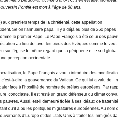
orge Mario Bergoglio, victime d’un AVC, s’en est allé, plongeant
Souverain Pontife est mort à l’âge de 88 ans.
) aux premiers temps de la chrétienté, cette appellation
dent. Selon l’annuaire papal, il y a déjà eu plus de 260 papes
 comme le premier Pape. Le Pape François a été celui des pauvr
écration au lieu de laver les pieds des Evêques comme le veut 
a eu sur l’église le même regard que la périphérie et le sud global
une perception occidentale.
ratisation, le Pape François a voulu introduire des modificati
c’est-à-dire la gouvernance du Vatican. Ce qui lui a valu de l’in
pédaler face à l’hostilité de nombre de prélats européens. Par rapp
ure iconoclaste. Il est resté un grand défenseur du climat conva
 pauvres. Aussi, est-il demeuré fidèle à ses idéaux de fraternité
autant qu’il a pu les politiques migratoires européennes. Au nom 
es gouvernants d’Europe et des Etats-Unis à traiter les immigrés da