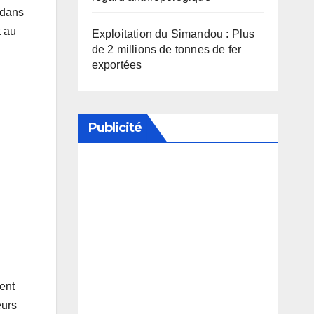
 dans
t au
Exploitation du Simandou : Plus
de 2 millions de tonnes de fer
exportées
Publicité
Soutenez notre média en
désactivant votre bloqueur de
publicité
ent
eurs