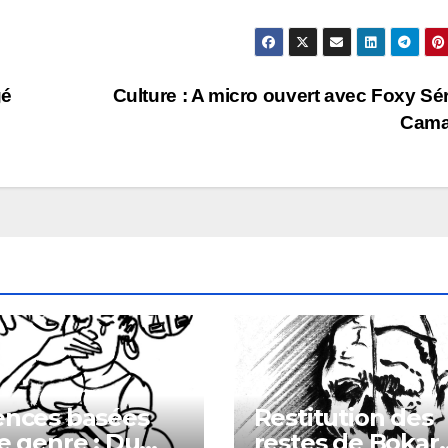
gé
Culture : A micro ouvert avec Foxy Sé
Cama
ences basées
Restitution des
le genre : Du
restes de Bokar