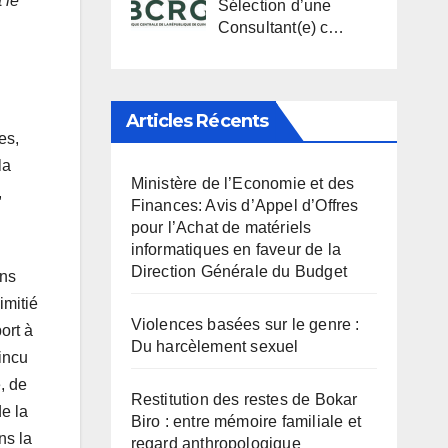
 le
Sélection d’une
Consultant(e) c…
Articles Récents
es,
la
Ministère de l’Economie et des
,
Finances: Avis d’Appel d’Offres
pour l’Achat de matériels
informatiques en faveur de la
Direction Générale du Budget
ons
imitié
Violences basées sur le genre :
ort à
Du harcèlement sexuel
incu
, de
Restitution des restes de Bokar
de la
Biro : entre mémoire familiale et
ns la
regard anthropologique