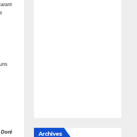
larant
le
 uns
 Doré
Archives