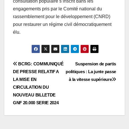
consultation populaire s’inscrit dans les
engagements pris par le Comité national du
rassemblement pour le développement (CNRD)
pour restaurer un régime civil démocratiquement
élu.
Navigation
BCRG: COMMUNIQUÉ
Suspension de partis
DE PRESSE RELATIF A
politiques : La junte passe
de
LA MISE EN
à la vitesse supérieure
l’article
CIRCULATION DU
NOUVEAU BILLETDE
GNF 20.000 SERIE 2024