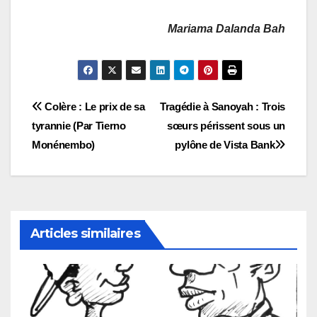
Mariama Dalanda Bah
Navigation
Colère : Le prix de sa
Tragédie à Sanoyah : Trois
tyrannie (Par Tierno
sœurs périssent sous un
de
Monénembo)
pylône de Vista Bank
l’article
Articles similaires