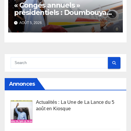
« Congés annuels »
présidentiels : Doumbouya
s’envole, l’opposition s’agite,
AOÛT 5, 2026
l’armée rassure
Annonces
Actualités : La Une de La Lance du 5
août en Kiosque