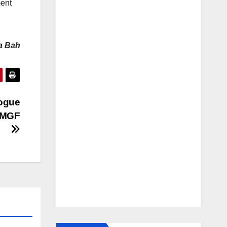
ment
a Bah
logue
s MGF