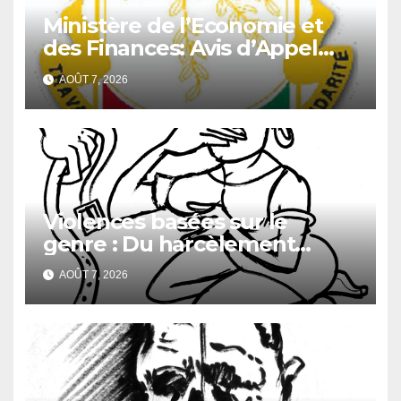
Ministère de l’Economie et
des Finances: Avis d’Appel
d’Offres pour l’Achat de
AOÛT 7, 2026
matériels informatiques en
faveur de la Direction
Générale du Budget
Violences basées sur le
genre : Du harcèlement
sexuel
AOÛT 7, 2026