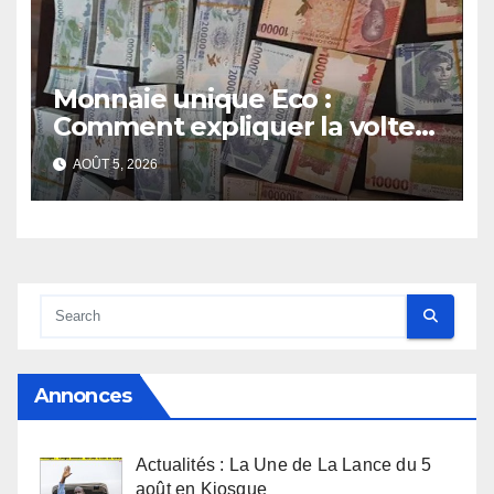
Monnaie unique Eco :
Comment expliquer la volte-
face de la Guinée
AOÛT 5, 2026
Annonces
Actualités : La Une de La Lance du 5
août en Kiosque