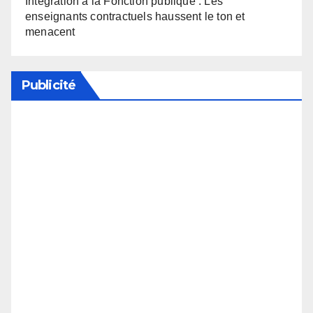
Intégration à la Fonction publique : Les
enseignants contractuels haussent le ton et
menacent
Publicité
Soutenez notre média en désactivant votre
bloqueur de publicité