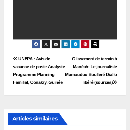
Navigation
UNFPA : Avis de
Glissement de terrain à
vacance de poste Analyste
Manéah: Le journaliste
de
Programme Planning
Mamoudou Boulleré Diallo
l’article
Familial, Conakry, Guinée
libéré (sources)
Articles similaires