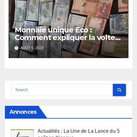
Monnaie unique Eco :
Comment expliquer la volte-
face de la Guinée
AOÛT 5, 2026
Annonces
Actualités : La Une de La Lance du 5