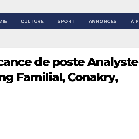
MIE
CULTURE
SPORT
ANNONCES
À 
cance de poste Analyste
g Familial, Conakry,