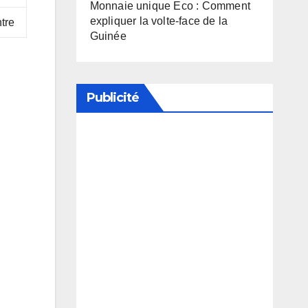
Monnaie unique Eco : Comment
expliquer la volte-face de la
tre
Guinée
Publicité
Soutenez notre média en
désactivant votre bloqueur de
publicité