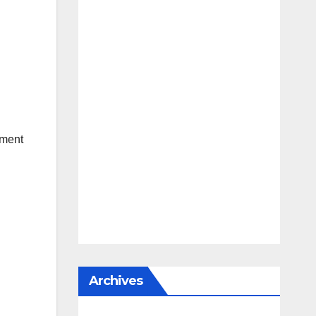
ément
Archives