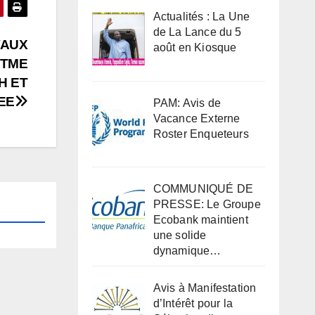
Actualités : La Une
de La Lance du 5
VAUX
août en Kiosque
PTME
H ET
EE
PAM: Avis de
Vacance Externe
Roster Enqueteurs
COMMUNIQUÉ DE
PRESSE: Le Groupe
Ecobank maintient
une solide
dynamique…
Avis à Manifestation
d’Intérêt pour la