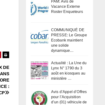
PAM: Avis de
Vacance Externe
Roster Enqueteurs
COMMUNIQUÉ DE
PRESSE: Le Groupe
Ecobank maintient
une solide
dynamique…
Actualité : La Une du
X DE
Lynx N° 1790 du 3
DANS
août en kiosques au
ministère …
KORE
CE :
Avis d’Appel d’Offres
CP
pour l’Acquisition
d’un (01) véhicule de