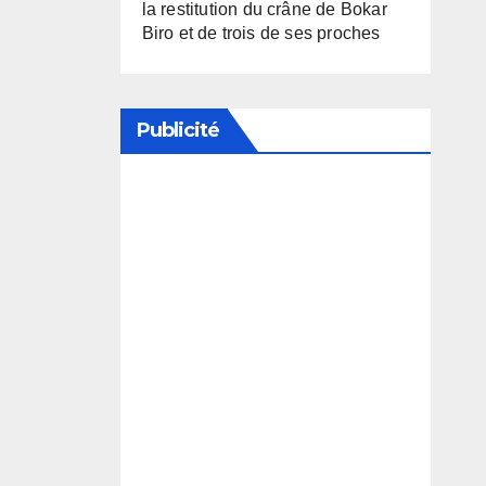
la restitution du crâne de Bokar
Biro et de trois de ses proches
Publicité
Soutenez notre média en
désactivant votre bloqueur de
publicité