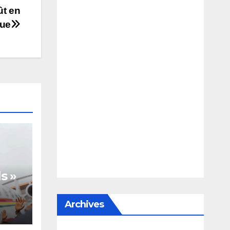
ût en
ue
s »
Archives
te,