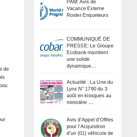
PAM: Avis de
Vacance Externe
Roster Enqueteurs
COMMUNIQUÉ DE
PRESSE: Le Groupe
Ecobank maintient
une solide
dynamique…
e de
ols
Actualité : La Une du
abou
Lynx N° 1790 du 3
août en kiosques au
ministère …
our
Avis d’Appel d’Offres
pour l’Acquisition
d’un (01) véhicule de