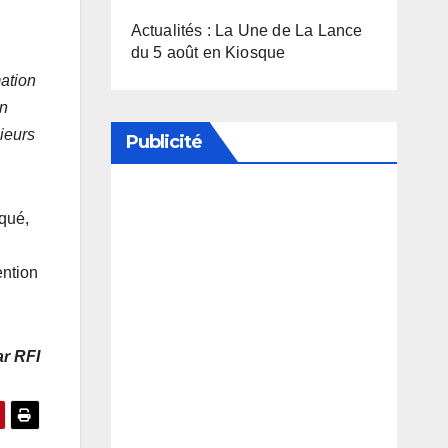
Actualités : La Une de La Lance
du 5 août en Kiosque
mation
on
sieurs
Publicité
Soutenez notre média en
iqué,
désactivant votre bloqueur de
ention
publicité
r RFI