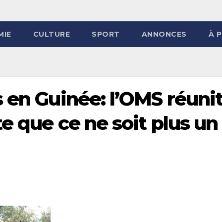
MIE
CULTURE
SPORT
ANNONCES
À 
 en Guinée: l’OMS réuni
te que ce ne soit plus un