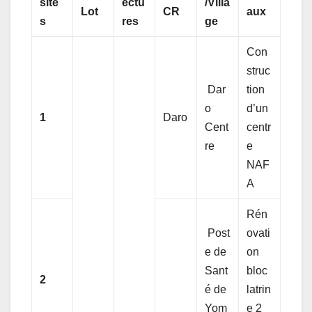
site
ectu
/Villa
Lot
CR
aux
s
res
ge
Con
struc
Dar
tion
o
d’un
1
Daro
Cent
centr
re
e
NAF
A
Rén
Post
ovati
e de
on
Sant
bloc
2
é de
latrin
Yom
e 2