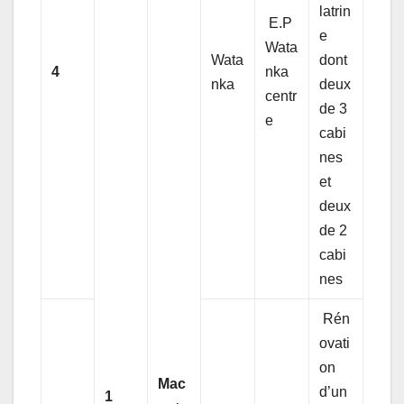
latrin
E.P
e
Wata
Wata
dont
4
nka
nka
deux
centr
de 3
e
cabi
nes
et
deux
de 2
cabi
nes
Rén
ovati
on
Mac
d’un
1