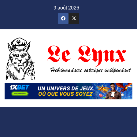
Skip
9 août 2026
to
content