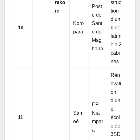
reko
struc
Post
re
tion
e de
d’un
Koro
Sant
10
bloc
para
e de
latrin
Mag
e a 2
hana
cabi
nes
Rén
ovati
on
d’un
EP.
e
Sam
Nia
11
écol
oé
mpar
e de
a
3SD