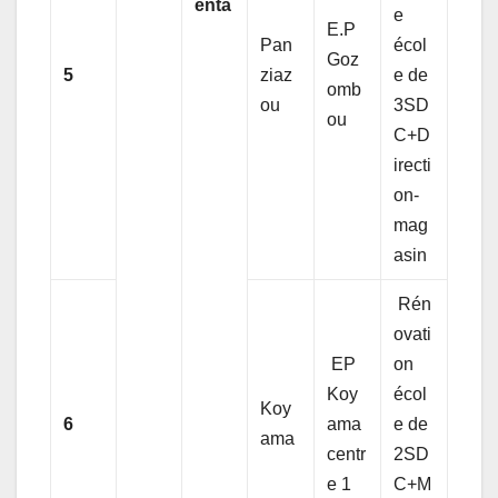
enta
e
E.P
Pan
écol
Goz
5
ziaz
e de
omb
ou
3SD
ou
C+D
irecti
on-
mag
asin
Rén
ovati
EP
on
Koy
écol
Koy
6
ama
e de
ama
centr
2SD
e 1
C+M