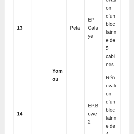
on
d’un
EP
bloc
13
Pela
Gala
latrin
ye
e de
5
cabi
nes
Yom
Rén
ou
ovati
on
d’un
EP.B
bloc
14
owe
latrin
2
e de