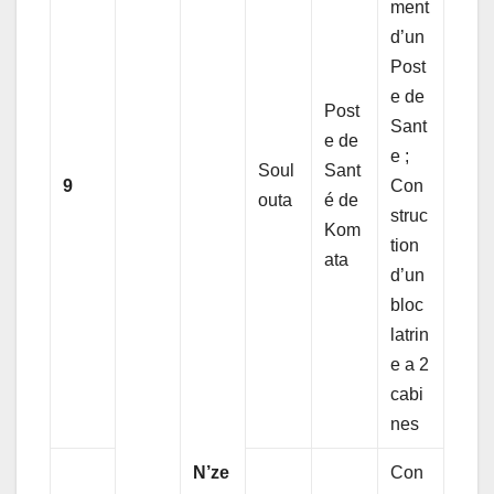
ment
d’un
Post
e de
Post
Sant
e de
e ;
Soul
Sant
9
Con
outa
é de
struc
Kom
tion
ata
d’un
bloc
latrin
e a 2
cabi
nes
N’ze
Con