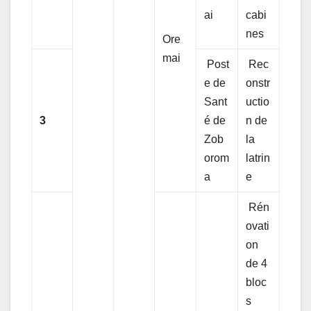
ai
cabi
nes
Ore
mai
Post
Rec
e de
onstr
Sant
uctio
3
é de
n de
Zob
la
orom
latrin
a
e
Rén
ovati
on
de 4
bloc
s