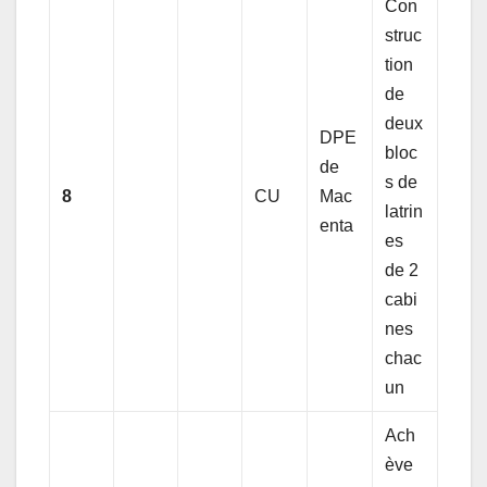
Con
struc
tion
de
deux
DPE
bloc
de
s de
8
CU
Mac
latrin
enta
es
de 2
cabi
nes
chac
un
Ach
ève