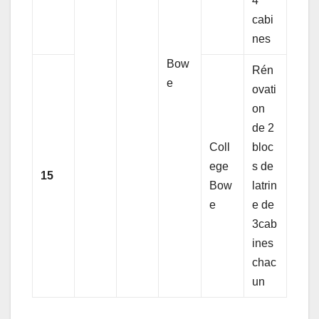
4
cabi
nes
Bow
Rén
e
ovati
on
de 2
Coll
bloc
ege
s de
15
Bow
latrin
e
e de
3cab
ines
chac
un