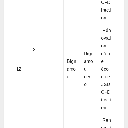
C+D
irecti
on
Rén
ovati
on
2
Bign
d’un
Bign
amo
e
12
amo
u
écol
u
centr
e de
e
3SD
C+D
irecti
on
Rén
ovati