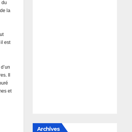
e du
de la
ut
il est
e d’un
s. Il
ouré
mes et
Archives