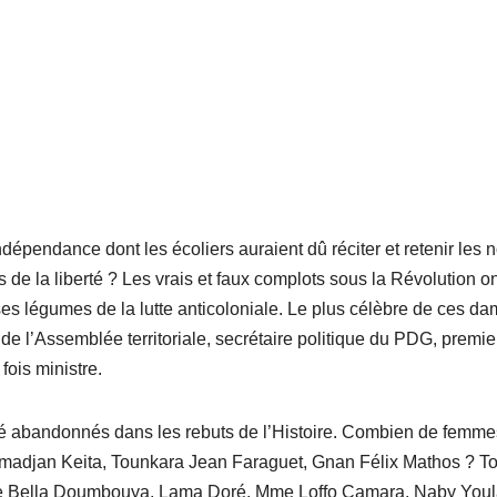
pendance dont les écoliers auraient dû réciter et retenir les 
 de la liberté ? Les vrais et faux complots sous la Révolution o
sses légumes de la lutte anticoloniale. Le plus célèbre de ces d
de l’Assemblée territoriale, secrétaire politique du PDG, premie
fois ministre.
té abandonnés dans les rebuts de l’Histoire. Combien de femme
adjan Keita, Tounkara Jean Faraguet, Gnan Félix Mathos ? To
de Bella Doumbouya, Lama Doré, Mme Loffo Camara, Naby Youl