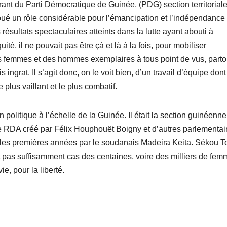
érant du Parti Démocratique de Guinée, (PDG) section territorial
é un rôle considérable pour l’émancipation et l’indépendance 
 résultats spectaculaires atteints dans la lutte ayant abouti à
é, il ne pouvait pas être çà et là à la fois, pour mobiliser
 des femmes et des hommes exemplaires à tous point de vus, parto
 ingrat. Il s’agit donc, on le voit bien, d’un travail d’équipe dont 
le plus vaillant et le plus combatif.
n politique à l’échelle de la Guinée. Il était la section guinéenn
e RDA créé par Félix Houphouët Boigny et d’autres parlementaire
t les premières années par le soudanais Madeira Keita. Sékou T
 fait pas suffisamment cas des centaines, voire des milliers de fem
e, pour la liberté.