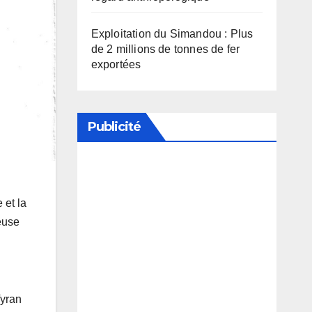
Exploitation du Simandou : Plus
de 2 millions de tonnes de fer
exportées
Publicité
Soutenez notre média en
désactivant votre bloqueur de
 et la
euse
publicité
Tyran