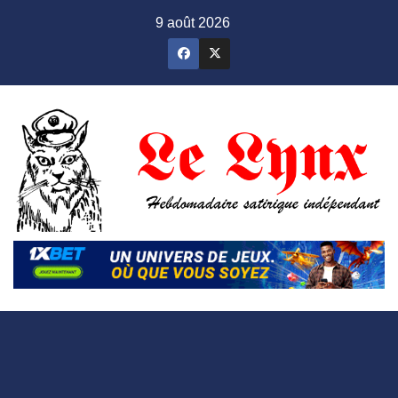
Skip
9 août 2026
to
content