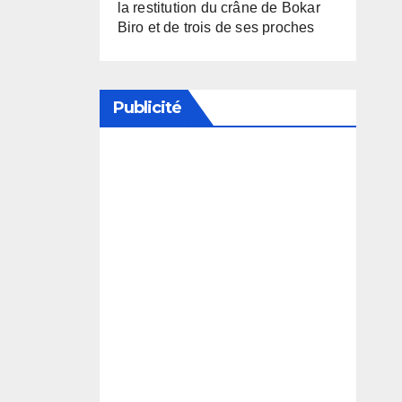
la restitution du crâne de Bokar
Biro et de trois de ses proches
Publicité
Soutenez notre média en
désactivant votre bloqueur de
publicité