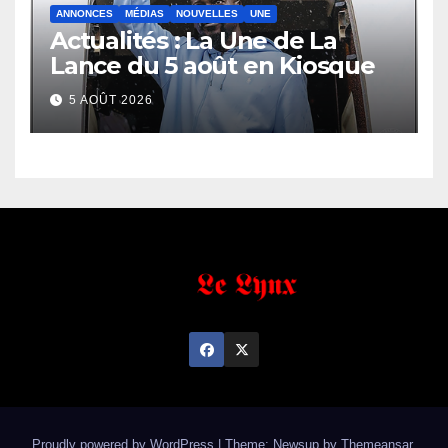
ANNONCES
MÉDIAS
NOUVELLES
UNE
Actualités : La Une de La
Lance du 5 août en Kiosque
5 AOÛT 2026
Proudly powered by WordPress
|
Theme: Newsup by
Themeansar
.