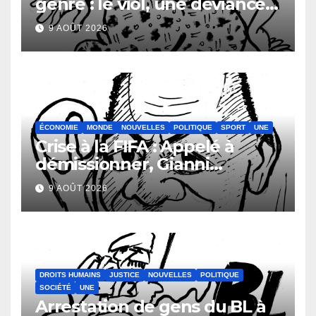
genre : le viol, une déviance
aussi vieille que l’humanité
9 AOÛT 2026
ÉCONOMIE
MONDE
NOUVELLES
POLITIQUE
SPORT
UNE
Crise à la FIFA : Appelé à
démissionner, Gianni
Infantino vacille
9 AOÛT 2026
DROITS HUMAINS
JUSTICE
NOUVELLES
POLITIQUE
SOCIÉTÉ
UNE
Arrestation de gens du BL à