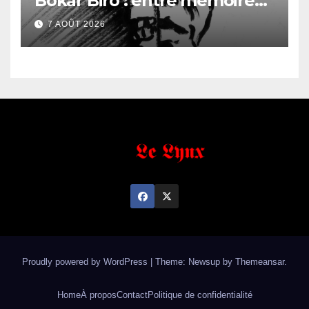
Bokar Biro : entre mémoire
familiale et regard
7 AOÛT 2026
anthropologique
Proudly powered by WordPress
|
Theme: Newsup by
Themeansar
.
Home
À propos
Contact
Politique de confidentialité