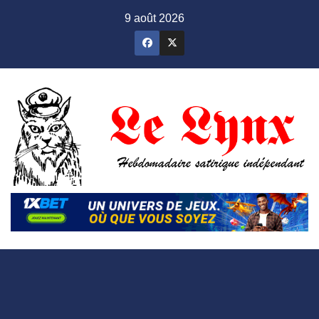
Skip
9 août 2026
to
content