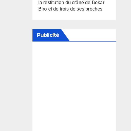
la restitution du crâne de Bokar
Biro et de trois de ses proches
Publicité
Soutenez notre média en
désactivant votre bloqueur de
publicité