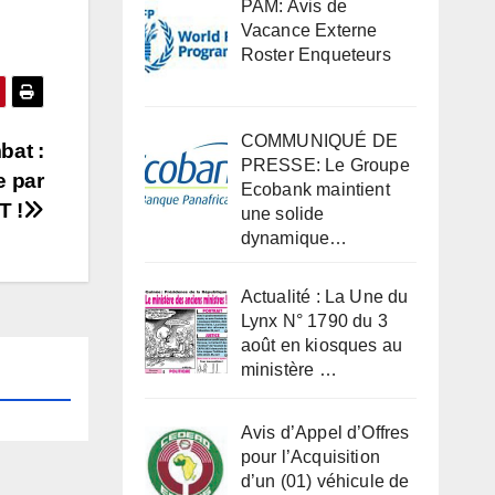
PAM: Avis de
Vacance Externe
Roster Enqueteurs
COMMUNIQUÉ DE
bat :
PRESSE: Le Groupe
e par
Ecobank maintient
T !
une solide
dynamique…
Actualité : La Une du
Lynx N° 1790 du 3
août en kiosques au
ministère …
Avis d’Appel d’Offres
pour l’Acquisition
d’un (01) véhicule de